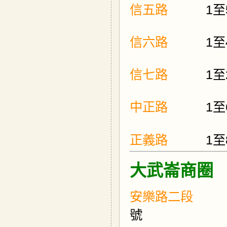
信五路
1
至
信六路
1
至
信七路
1
至
中正路
1
至
正義路
1
至
大武崙商圈
安樂
號