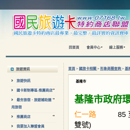
回首頁
會員中心
線上服務
首頁
>
國旅卡相關
>
形象商圈查詢
>
基
旅遊資訊
旅遊快訊
基隆市
國卡新制專區-推薦商店
基隆市政府
最夯旅宿．旅遊補助適
用旅宿
仁一路
85
推薦商店
雙號)
我要加入聯盟會員