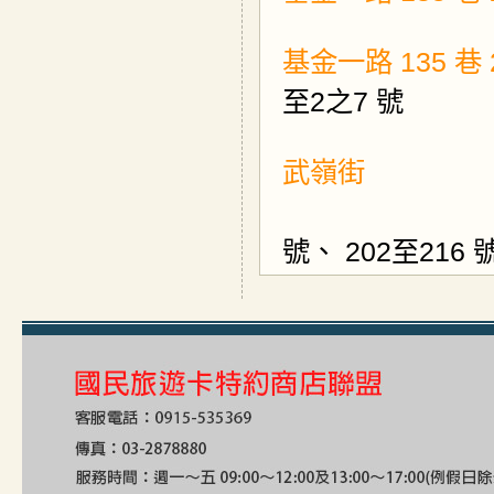
基金一路 135 巷 2
至
2
之
7 號
武
號、 202
至
216 