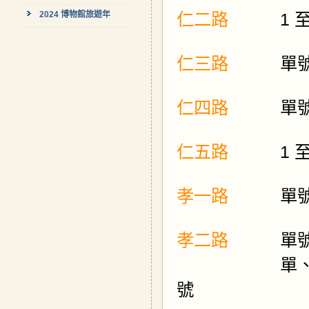
2024 博物館旅遊年
仁二路
1 
仁三路
單
仁四路
單
仁五路
1 
孝一路
單號
孝二路
單
單、雙號：29巷
號