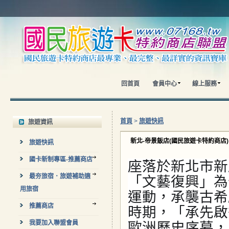
回首頁
會員中心
線上服務
首頁
>
旅遊快訊
旅遊資訊
新北-帝景飯店(國民旅遊卡特約商店)
旅遊快訊
國卡新制專區-推薦商店
座落於新北市新
最夯旅宿．旅遊補助適
「文藝復興」為
用旅宿
運動，承襲古希
推薦商店
時期，「承先啟
我要加入聯盟會員
歐洲歷史序幕，