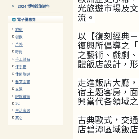
光旅遊市場及文
2024 博物館旅遊年
流。
電子優惠券
旅宿
以【復刻經典－
餐飲
復興所倡導之「
戶外
時尚
之藝術、戲劇、
手工藝品
體飯店設計，形
伴手禮
休閒旅遊
走進飯店大廳，
藝文圖書
交通
宿主題客房，面
眼鏡鐘錶
興當代各領域之
3C
生活家居
古典歐式，交通
其它
店碧潭區域飯店