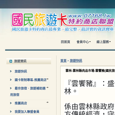
回首頁
會員中心
線上服務
首頁
>
旅遊快訊
旅遊資訊
雲林-雲林縣肉品市場-雲饗豬(國民旅
旅遊快訊
國卡新制專區-推薦商店
『雲饗豬』：盛
最夯旅宿．旅遊補助適
林。
用旅宿
推薦商店
係由雲林縣政府
我要加入聯盟會員
方傳統經濟，守