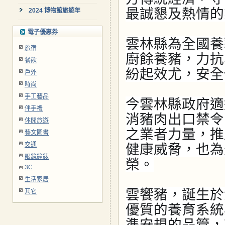
最誠懇及熱情的
2024 博物館旅遊年
電子優惠券
雲林縣為全國養
旅宿
廚餘養豬，力抗
餐飲
紛起效尤，安全
戶外
時尚
手工藝品
今雲林縣政府適
伴手禮
消豬肉出口禁令
休閒旅遊
之業者力量，推
藝文圖書
交通
健康威脅，也為
眼鏡鐘錶
榮。
3C
生活家居
雲饗豬，誕生於
其它
優質的養育系統
準安規的品管，