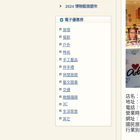
2024 博物館旅遊年
電子優惠券
旅宿
餐飲
戶外
時尚
手工藝品
伴手禮
休閒旅遊
藝文圖書
交通
店名：
眼鏡鐘錶
地址：
3C
電話：0
生活家居
營業時
網址：
其它
國民旅
行業別