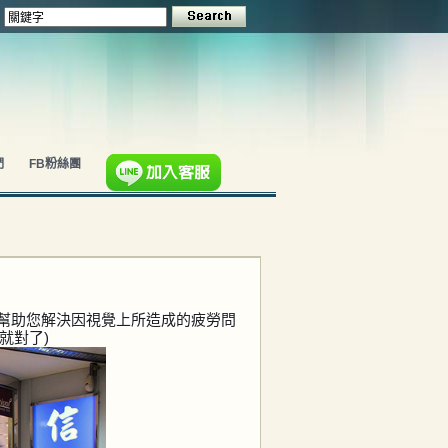
們
FB粉絲團
,幫助您解決因視覺上所造成的疲勞問
就對了)