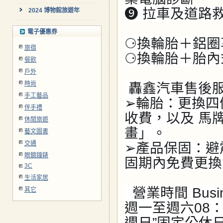
➒ 拉車及道路
2024 博物館旅遊年
電子優惠券
⚆換輪胎＋鋁圈
旅宿
⚆換輪胎＋胎內
餐飲
戶外
時尚
轟鑫汽車售後服務 Af
手工藝品
➢輪胎：更換四
伴手禮
收費，以及 馬
休閒旅遊
畫」。
藝文圖書
交通
➢產品保固：避
眼鏡鐘錶
固期內免費更換
3C
生活家居
營業時間 Busine
其它
週一至週六08：3
週日”固定公休日