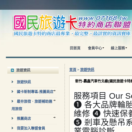
回首頁
會員中心
線上服務
首頁
>
旅遊快訊
旅遊資訊
新竹-轟鑫汽車竹北廠(國民旅遊卡特
旅遊快訊
國卡新制專區-推薦商店
服務項目 Our Se
最夯旅宿．旅遊補助適
➊ 各大品牌輪胎
用旅宿
維修 ➍ 快速保
推薦商店
➎ 剎車及懸吊系
我要加入聯盟會員
業電腦診斷