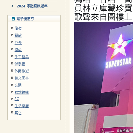
員林立庫藏珍寶
2024 博物館旅遊年
歌聲來自圓樓上
電子優惠券
旅宿
餐飲
戶外
時尚
手工藝品
伴手禮
休閒旅遊
藝文圖書
交通
眼鏡鐘錶
3C
生活家居
其它