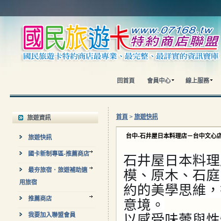
回首頁
會員中心
線上服務
首頁
>
旅遊快訊
旅遊資訊
台中-石井屋日本料理店－台中文心店
旅遊快訊
國卡新制專區-推薦商店
石井屋日本料理
最夯旅宿．旅遊補助適
模、原木、石庭
用旅宿
約的美學思維，
推薦商店
意境。
我要加入聯盟會員
以感受味蕾與性