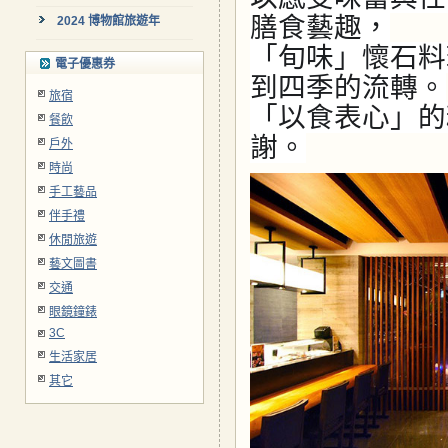
膳食藝趣，
2024 博物館旅遊年
「旬味」懷石料
電子優惠券
到四季的流轉。
旅宿
「以食表心」的
餐飲
謝。
戶外
時尚
手工藝品
伴手禮
休閒旅遊
藝文圖書
交通
眼鏡鐘錶
3C
生活家居
其它