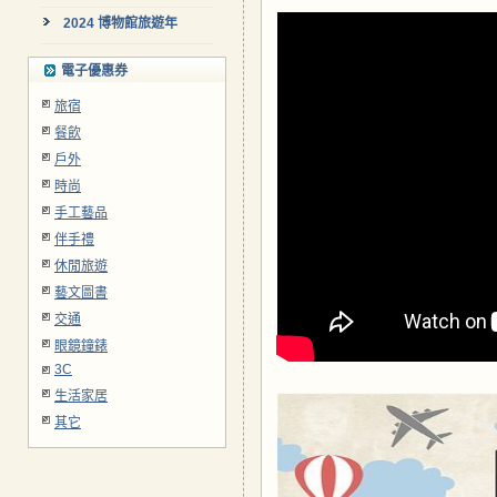
2024 博物館旅遊年
電子優惠券
旅宿
餐飲
戶外
時尚
手工藝品
伴手禮
休閒旅遊
藝文圖書
交通
眼鏡鐘錶
3C
生活家居
其它