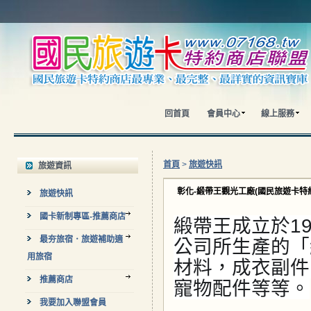
回首頁
會員中心
線上服務
首頁
>
旅遊快訊
旅遊資訊
彰化-緞帶王觀光工廠(國民旅遊卡特
旅遊快訊
國卡新制專區-推薦商店
緞帶王成立於1
最夯旅宿．旅遊補助適
公司所生產的「
用旅宿
材料，成衣副件
推薦商店
寵物配件等等。
我要加入聯盟會員