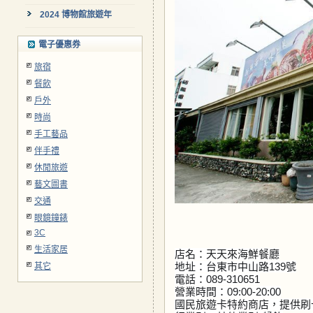
2024 博物館旅遊年
電子優惠券
旅宿
餐飲
戶外
時尚
手工藝品
伴手禮
休閒旅遊
藝文圖書
交通
眼鏡鐘錶
3C
生活家居
店名：天天來海鮮餐廳
地址：台東市中山路139號
其它
電話：089-310651
營業時間：09:00-20:00
國民旅遊卡特約商店，提供刷