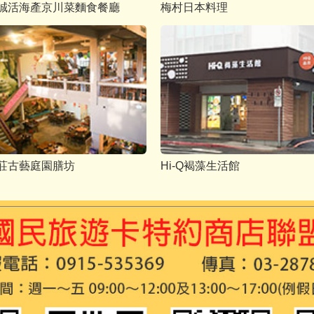
誠活海產京川菜麵食餐廳
梅村日本料理
莊古藝庭園膳坊
Hi-Q褐藻生活館