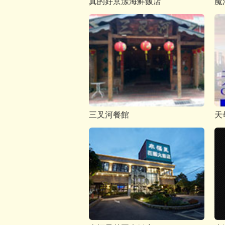
真的好京漾海鮮飯店
魔
三叉河餐館
天