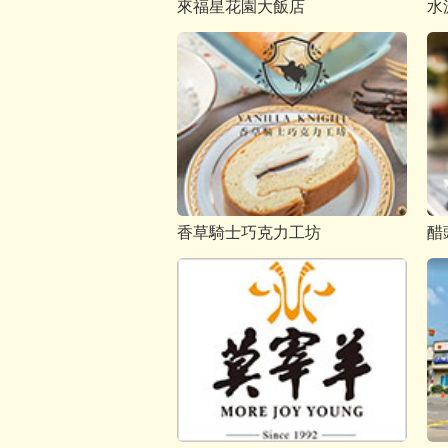
來福星花園大飯店
水
香草騎士巧克力工坊
醋