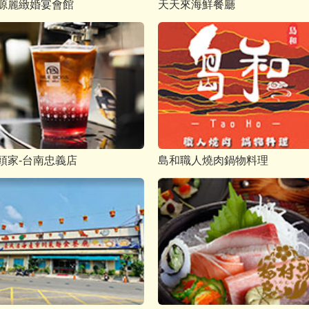
源麗緻婚宴會館
天天來海鮮餐廳
頭家-台南忠義店
島和職人燒肉鍋物料理