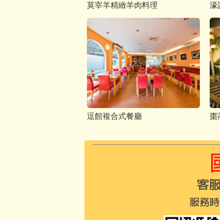
莫宰羊精緻羊肉料理
濠
逗館複合式餐廳
棗