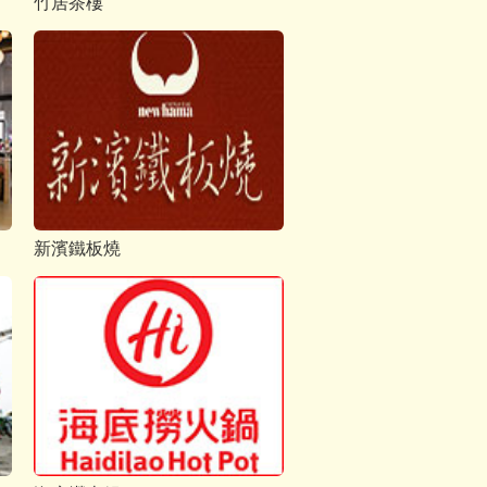
竹居茶樓
新濱鐵板燒