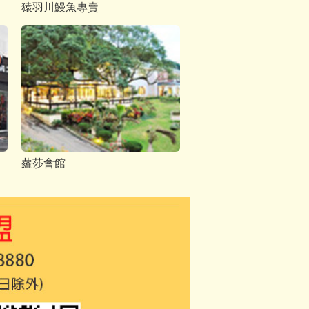
猿羽川鰻魚專賣
蘿莎會館