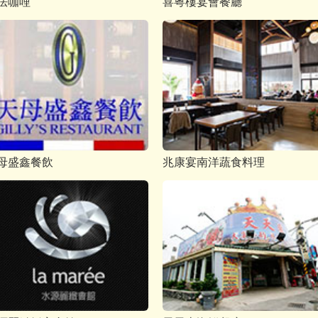
法咖哩
喜粵樓宴會餐廳
母盛鑫餐飲
兆康宴南洋蔬食料理