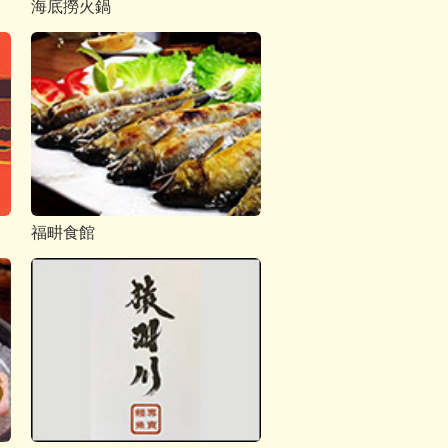
海底撈火鍋
福畊食館